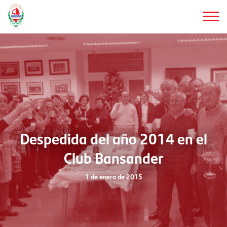
Saltar
al
contenido
principal
Despedida del año 2014 en el
Club Bansander
1 de enero de 2015