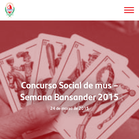
Saltar
al
contenido
principal
Concurso Social de mus –
Semana Bansander 2015
24 de marzo de 2015