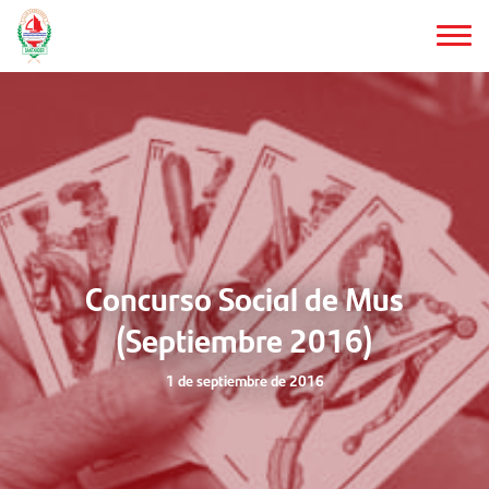
Saltar
al
contenido
principal
Concurso Social de Mus
(Septiembre 2016)
1 de septiembre de 2016