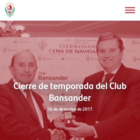
Saltar
al
contenido
principal
Cierre de temporada del Club
Bansander
16 de diciembre de 2017