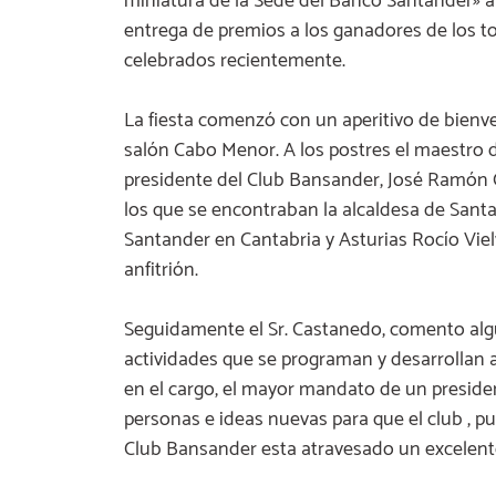
miniatura de la Sede del Banco Santander» a l
entrega de premios a los ganadores de los to
celebrados recientemente.
La fiesta comenzó con un aperitivo de bienven
salón Cabo Menor. A los postres el maestro 
presidente del Club Bansander, José Ramón 
los que se encontraban la alcaldesa de Santan
Santander en Cantabria y Asturias Rocío Vielva
anfitrión.
Seguidamente el Sr. Castanedo, comento algu
actividades que se programan y desarrollan a
en el cargo, el mayor mandato de un president
personas e ideas nuevas para que el club , 
Club Bansander esta atravesado un excelen