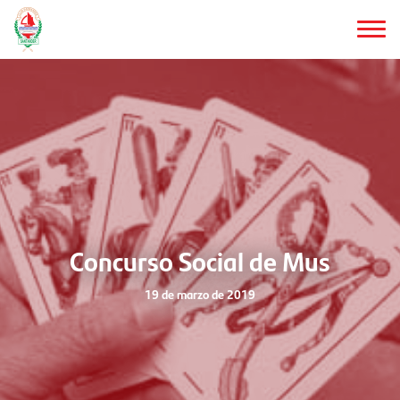
Saltar
al
contenido
principal
Concurso Social de Mus
19 de marzo de 2019