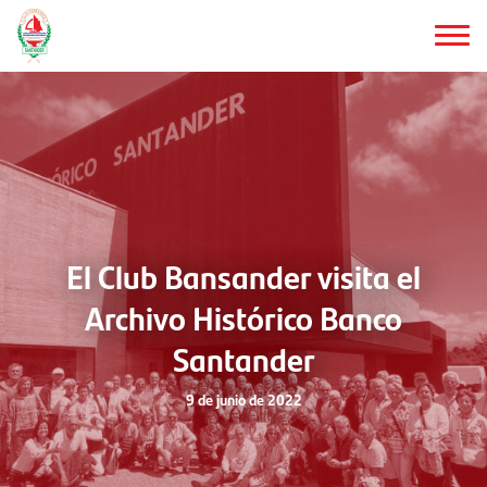
Saltar
al
contenido
principal
El Club Bansander visita el
Archivo Histórico Banco
Santander
9 de junio de 2022