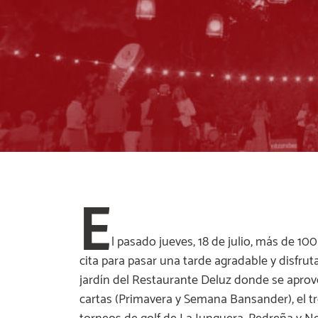
E
l pasado jueves, 18 de julio, más de 10
cita para pasar una tarde agradable y disfrut
jardín del Restaurante Deluz donde se aprov
cartas (Primavera y Semana Bansander), el t