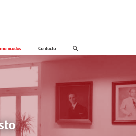
municados
Contacto
sto