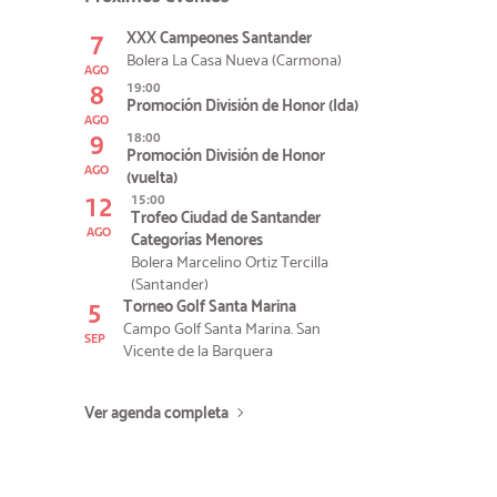
7
XXX Campeones Santander
Bolera La Casa Nueva (Carmona)
AGO
8
19:00
Promoción División de Honor (Ida)
AGO
9
18:00
Promoción División de Honor
AGO
(vuelta)
12
15:00
Trofeo Ciudad de Santander
AGO
Categorías Menores
Bolera Marcelino Ortiz Tercilla
(Santander)
5
Torneo Golf Santa Marina
Campo Golf Santa Marina. San
SEP
Vicente de la Barquera
Ver agenda completa