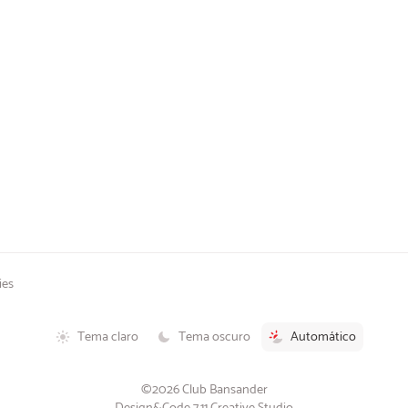
ies
Tema claro
Tema oscuro
Automático
©2026 Club Bansander
Design&Code 7.11 Creative Studio