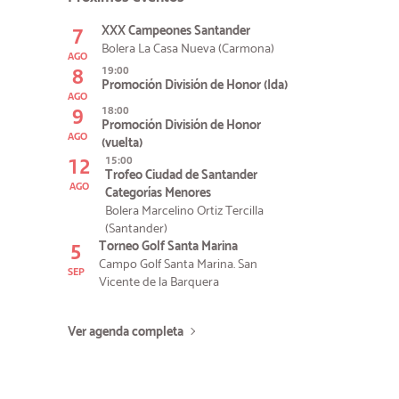
7
XXX Campeones Santander
Bolera La Casa Nueva (Carmona)
AGO
8
19:00
Promoción División de Honor (Ida)
AGO
9
18:00
Promoción División de Honor
AGO
(vuelta)
12
15:00
Trofeo Ciudad de Santander
AGO
Categorías Menores
Bolera Marcelino Ortiz Tercilla
(Santander)
5
Torneo Golf Santa Marina
Campo Golf Santa Marina. San
SEP
Vicente de la Barquera
Ver agenda completa