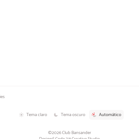
ies
Tema claro
Tema oscuro
Automático
©2026 Club Bansander
Design&Code 7.11 Creative Studio