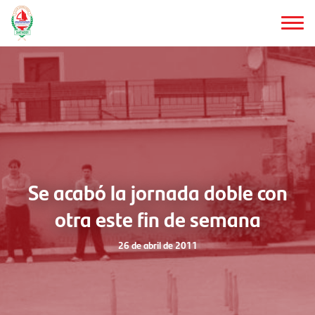
Saltar
al
contenido
principal
Se acabó la jornada doble con
otra este fin de semana
26 de abril de 2011