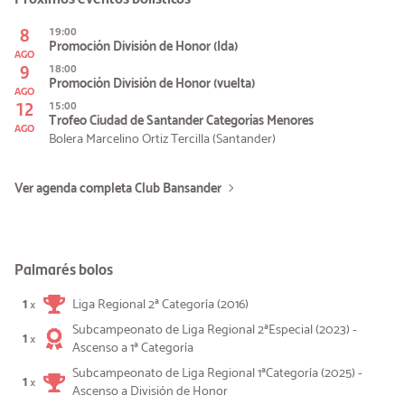
8
19:00
Promoción División de Honor (Ida)
AGO
9
18:00
Promoción División de Honor (vuelta)
AGO
12
15:00
Trofeo Ciudad de Santander Categorías Menores
AGO
Bolera Marcelino Ortiz Tercilla (Santander)
Ver agenda completa Club Bansander
Palmarés bolos
1
Liga Regional 2ª Categoría (2016)
×
Subcampeonato de Liga Regional 2ªEspecial (2023) -
1
×
Ascenso a 1ª Categoría
Subcampeonato de Liga Regional 1ªCategoría (2025) -
1
×
Ascenso a División de Honor