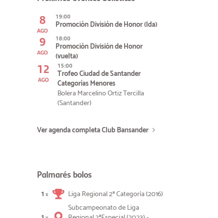
8
19:00
Promoción División de Honor (Ida)
AGO
9
18:00
Promoción División de Honor
AGO
(vuelta)
12
15:00
Trofeo Ciudad de Santander
AGO
Categorías Menores
Bolera Marcelino Ortiz Tercilla
(Santander)
Ver agenda completa Club Bansander
Palmarés bolos
1
Liga Regional 2ª Categoría (2016)
×
Subcampeonato de Liga
1
Regional 2ªEspecial (2023) -
×