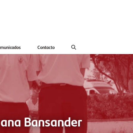
municados
Contacto
emana Bansander