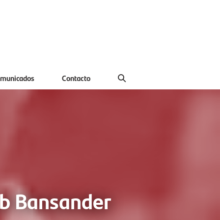
municados
Contacto
lub Bansander