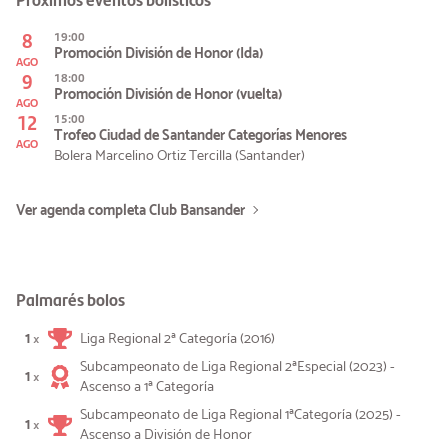
8
19:00
Promoción División de Honor (Ida)
AGO
9
18:00
Promoción División de Honor (vuelta)
AGO
12
15:00
Trofeo Ciudad de Santander Categorías Menores
AGO
Bolera Marcelino Ortiz Tercilla (Santander)
Ver agenda completa Club Bansander
Palmarés bolos
1
Liga Regional 2ª Categoría (2016)
×
Subcampeonato de Liga Regional 2ªEspecial (2023) -
1
×
Ascenso a 1ª Categoría
Subcampeonato de Liga Regional 1ªCategoría (2025) -
1
×
Ascenso a División de Honor