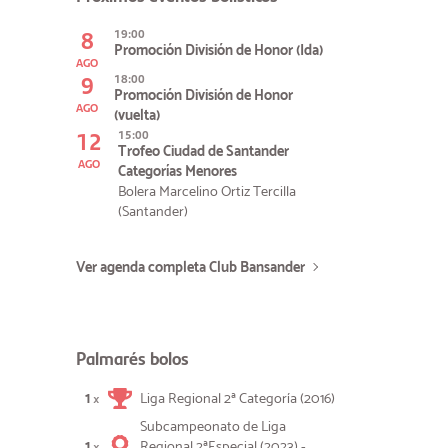
8
19:00
Promoción División de Honor (Ida)
AGO
9
18:00
Promoción División de Honor
AGO
(vuelta)
12
15:00
Trofeo Ciudad de Santander
AGO
Categorías Menores
Bolera Marcelino Ortiz Tercilla
(Santander)
Ver agenda completa Club Bansander
Palmarés bolos
1
Liga Regional 2ª Categoría (2016)
×
Subcampeonato de Liga
1
Regional 2ªEspecial (2023) -
×