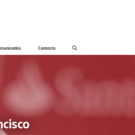
municados
Contacto
ncisco