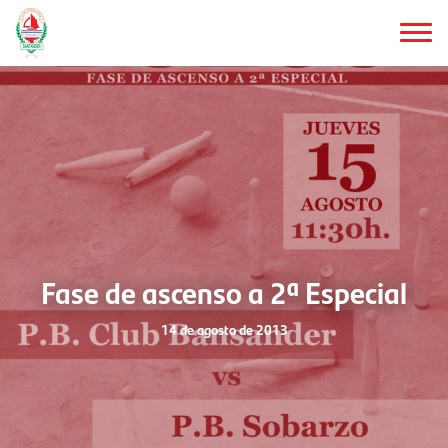
Saltar
al
contenido
principal
Fase de ascenso a 2ª Especial
14 de agosto de 2013