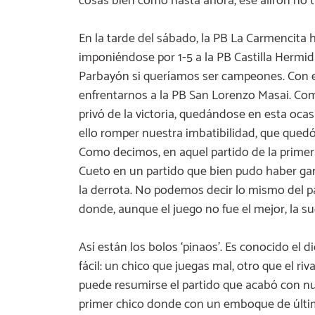
cosas bien como hasta ahora, ese alirón no ta
En la tarde del sábado, la PB La Carmencita h
imponiéndose por 1-5 a la PB Castilla Hermida
Parbayón si queríamos ser campeones. Con e
enfrentarnos a la PB San Lorenzo Masai. Como
privó de la victoria, quedándose en esta oc
ello romper nuestra imbatibilidad, que quedó
Como decimos, en aquel partido de la primera
Cueto en un partido que bien pudo haber ga
la derrota. No podemos decir lo mismo del 
donde, aunque el juego no fue el mejor, la s
Así están los bolos ‘pinaos’. Es conocido el 
fácil: un chico que juegas mal, otro que el r
puede resumirse el partido que acabó con nue
primer chico donde con un emboque de última