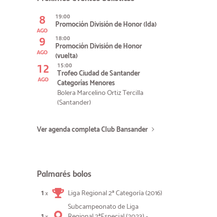
8
19:00
Promoción División de Honor (Ida)
AGO
9
18:00
Promoción División de Honor
AGO
(vuelta)
12
15:00
Trofeo Ciudad de Santander
AGO
Categorías Menores
Bolera Marcelino Ortiz Tercilla
(Santander)
Ver agenda completa Club Bansander
Palmarés bolos
1
Liga Regional 2ª Categoría (2016)
×
Subcampeonato de Liga
1
Regional 2ªEspecial (2023) -
×