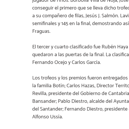
jugador de Hnos. Borbolla Villa de Noja, Jo
conseguir el primero que se lleva dicho trofeo
a su compañero de filas, Jesús J. Salmón. Lav
semifinales y 145 en la final, demostrando as
Fraguas.
El tercer y cuarto clasificado fue Rubén Hay
quedaron a las puertas de la final. La clasif
Fernando Ocejo y Carlos García.
Los trofeos y los premios fueron entregados
la familia Botín; Carlos Hazas, Director Terri
Revilla, presidente del Gobierno de Cantabri
Bansander; Pablo Diestro, alcalde del Ayunt
del Santander; Fernando Diestro, presidente 
Alfonso Ussía.