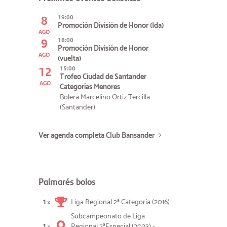
8
19:00
Promoción División de Honor (Ida)
AGO
9
18:00
Promoción División de Honor
AGO
(vuelta)
12
15:00
Trofeo Ciudad de Santander
AGO
Categorías Menores
Bolera Marcelino Ortiz Tercilla
(Santander)
Ver agenda completa Club Bansander
Palmarés bolos
1
Liga Regional 2ª Categoría (2016)
×
Subcampeonato de Liga
1
Regional 2ªEspecial (2023) -
×