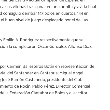
sé Manuel Lavid y actual campeón de España, en
 a sus vitrinas tras ganar en una bonita y vivida final
id consiguió derribar 143 bolos en cuartos, 144 en
í el buen nivel de juego desplegado por el de Las
a y Emilio A. Rodríguez respectivamente que se
icación la completaron Óscar González, Alfonso Díaz,
 por Carmen Ballesteros Botín en representación de
torial del Santander en Cantabria; Miguel Ángel
a; José Ramón Castanedo, presidente del Club
amiento de Rocín; Pablo Pérez, Director Comercial
de la Federación Cántabra de Bolos y el escritor