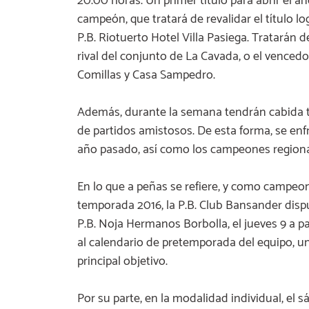
20:00 horas. Un primer título para abrir el añ
campeón, que tratará de revalidar el título 
P.B. Riotuerto Hotel Villa Pasiega. Tratarán de
rival del conjunto de La Cavada, o el vencedo
Comillas y Casa Sampedro.
Además, durante la semana tendrán cabida t
de partidos amistosos. De esta forma, se enf
año pasado, así como los campeones regional
En lo que a peñas se refiere, y como campeo
temporada 2016, la P.B. Club Bansander dispu
P.B. Noja Hermanos Borbolla, el jueves 9 a p
al calendario de pretemporada del equipo, u
principal objetivo.
Por su parte, en la modalidad individual, el