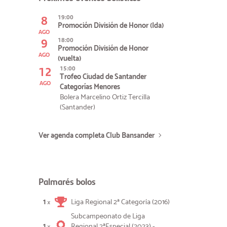
8
19:00
Promoción División de Honor (Ida)
AGO
9
18:00
Promoción División de Honor
AGO
(vuelta)
12
15:00
Trofeo Ciudad de Santander
AGO
Categorías Menores
Bolera Marcelino Ortiz Tercilla
(Santander)
Ver agenda completa Club Bansander
Palmarés bolos
1
Liga Regional 2ª Categoría (2016)
×
Subcampeonato de Liga
1
Regional 2ªEspecial (2023) -
×