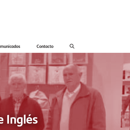
municados
Contacto
e Inglés