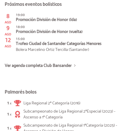
Próximos eventos bolísticos
8
19:00
Promoción División de Honor (Ida)
AGO
9
18:00
Promoción División de Honor (vuelta)
AGO
12
15:00
Trofeo Ciudad de Santander Categorías Menores
AGO
Bolera Marcelino Ortiz Tercilla (Santander)
Ver agenda completa Club Bansander
Palmarés bolos
1
Liga Regional 2ª Categoría (2016)
×
Subcampeonato de Liga Regional 2ªEspecial (2023) -
1
×
Ascenso a 1ª Categoría
Subcampeonato de Liga Regional 1ªCategoría (2025) -
1
×