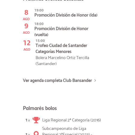
8
19:00
Promoción División de Honor (Ida)
AGO
9
18:00
Promoción División de Honor
AGO
(vuelta)
12
15:00
Trofeo Ciudad de Santander
AGO
Categorías Menores
Bolera Marcelino Ortiz Tercilla
(Santander)
Ver agenda completa Club Bansander
Palmarés bolos
1
Liga Regional 2ª Categoría (2016)
×
Subcampeonato de Liga
1
Regional 2ªEspecial (2023) -
×