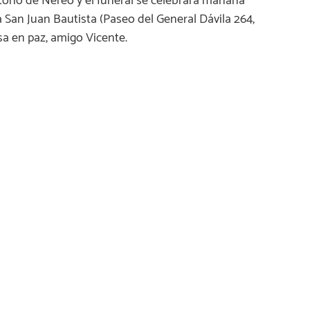
torio de Nereo y el funeral se celebrará mañana
ia San Juan Bautista (Paseo del General Dávila 264,
sa en paz, amigo Vicente.