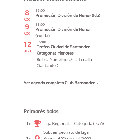
8
19:00
Promoción División de Honor (Ida)
AGO
9
18:00
Promoción División de Honor
AGO
(vuelta)
12
15:00
Trofeo Ciudad de Santander
AGO
Categorías Menores
Bolera Marcelino Ortiz Tercilla
(Santander)
Ver agenda completa Club Bansander
Palmarés bolos
1
Liga Regional 2ª Categoría (2016)
×
Subcampeonato de Liga
1
Regional 2ªEspecial (2023) -
×