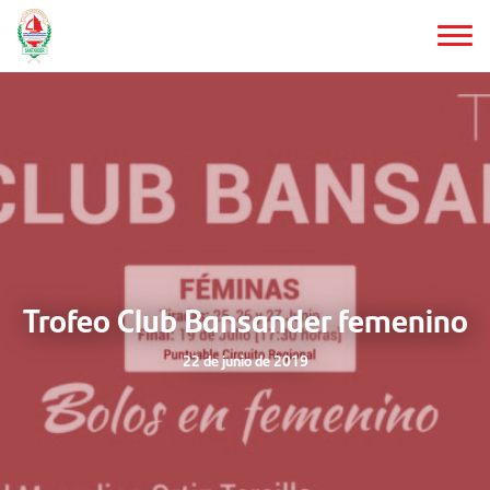
Saltar
al
contenido
principal
Trofeo Club Bansander femenino
22 de junio de 2019