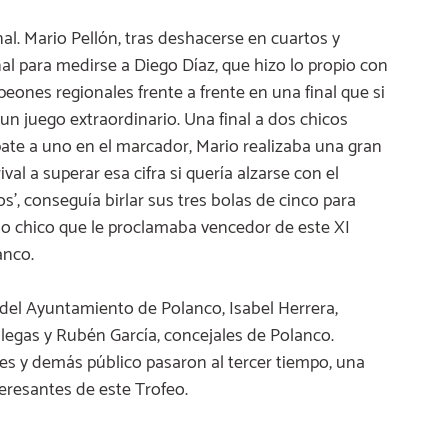
inal. Mario Pellón, tras deshacerse en cuartos y
inal para medirse a Diego Díaz, que hizo lo propio con
ones regionales frente a frente en una final que si
un juego extraordinario. Una final a dos chicos
pate a uno en el marcador, Mario realizaba una gran
val a superar esa cifra si quería alzarse con el
los’, conseguía birlar sus tres bolas de cinco para
do chico que le proclamaba vencedor de este XI
anco.
 del Ayuntamiento de Polanco, Isabel Herrera,
llegas y Rubén García, concejales de Polanco.
res y demás público pasaron al tercer tiempo, una
eresantes de este Trofeo.