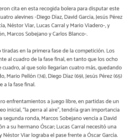
ron cita en esta recogida bolera para disputar este
atro alevines -Diego Díaz, David García, Jesús Pérez
ía, Néstor Viar, Lucas Carral y Mario Viadero-, y
ón, Marcos Sobejano y Carlos Blanco-.
 tiradas en la primera fase de la competición. Los
e al cuadro de la fase final, en tanto que los ocho
e cuadro, al que solo llegarían cuatro más, quedando
, Mario Pellón (74), Diego Díaz (69), Jesús Pérez (65)
a la fase final.
o enfrentamientos a juego libre, en partidas de un
o inicial, “la perra al aire”, tendría gran importancia
ta segunda ronda, Marcos Sobejano vencía a David
ión a su hermano Óscar; Lucas Carral necesitó una
y Néstor Viar lograba el pase frente a Óscar García.