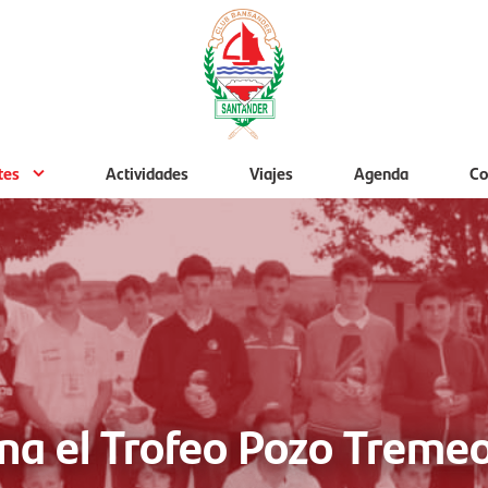
tes
Actividades
Viajes
Agenda
Co
na el Trofeo Pozo Trem