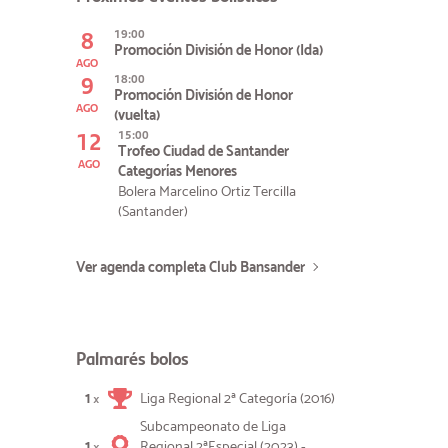
8
19:00
Promoción División de Honor (Ida)
AGO
9
18:00
Promoción División de Honor
AGO
(vuelta)
12
15:00
Trofeo Ciudad de Santander
AGO
Categorías Menores
Bolera Marcelino Ortiz Tercilla
(Santander)
Ver agenda completa Club Bansander
Palmarés bolos
1
Liga Regional 2ª Categoría (2016)
×
Subcampeonato de Liga
1
Regional 2ªEspecial (2023) -
×