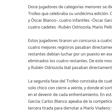
Doce jugadores de categorías menores se die
Trofeo que celebraba su undécima edición. Cu
y Óscar Blanco-, cuatro infantiles -Óscar Garc
cuatro cadetes -Rubén Odriozola, Mario Pell
Estos jugadores tiraron un concurso a cuatro
cuatro mejores registros pasaban directament
restantes debían luchar por un puesto en es
eliminados los cuatro restantes. De este modo
y Rubén Odriozola (64) pasaban directamente 
La segunda fase del Trofeo constaba de cuatr
solo chico con cierre a veinte, y donde el sorte
en el devenir de cada enfrentamiento. En es
García; Carlos Blanco apeaba de la competic
tercera tirada para derrotar a Mario Viadero; 