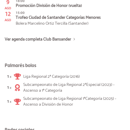
9
18:00
Promoción División de Honor (vuelta)
AGO
12
15:00
Trofeo Ciudad de Santander Categorías Menores
AGO
Bolera Marcelino Ortiz Tercilla (Santander)
Ver agenda completa Club Bansander
Palmarés bolos
1
Liga Regional 2ª Categoría (2016)
×
Subcampeonato de Liga Regional 2ªEspecial (2023) -
1
×
Ascenso a 1ª Categoría
Subcampeonato de Liga Regional 1ªCategoría (2025) -
1
×
Ascenso a División de Honor
Redes sociales