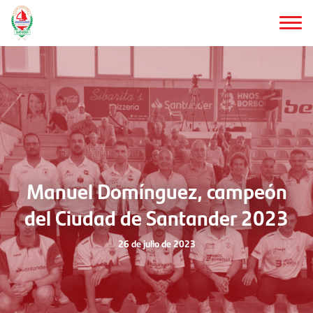
Saltar
al
contenido
principal
Manuel Domínguez, campeón
del Ciudad de Santander 2023
26 de julio de 2023