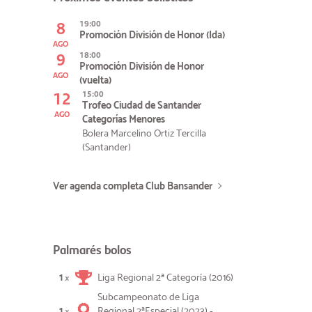
8
19:00
Promoción División de Honor (Ida)
AGO
9
18:00
Promoción División de Honor
AGO
(vuelta)
12
15:00
Trofeo Ciudad de Santander
AGO
Categorías Menores
Bolera Marcelino Ortiz Tercilla
(Santander)
Ver agenda completa Club Bansander
Palmarés bolos
1
Liga Regional 2ª Categoría (2016)
×
Subcampeonato de Liga
1
Regional 2ªEspecial (2023) -
×