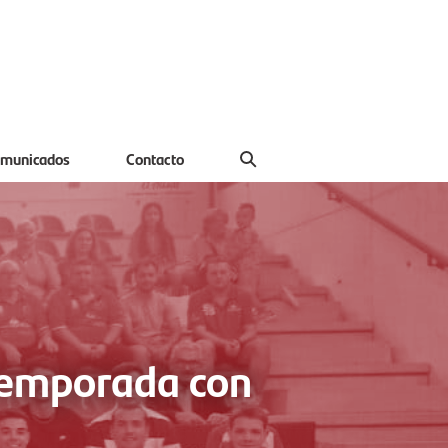
municados
Contacto
 temporada con