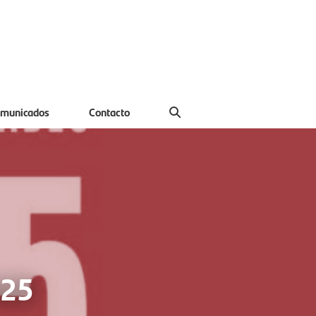
municados
Contacto
025