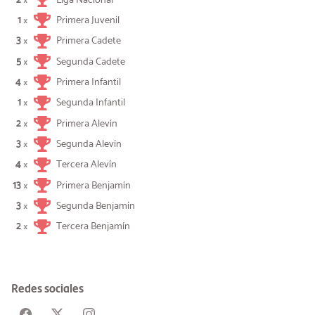
×
1
Primera Juvenil
×
3
Primera Cadete
×
5
Segunda Cadete
×
4
Primera Infantil
×
1
Segunda Infantil
×
2
Primera Alevín
×
3
Segunda Alevín
×
4
Tercera Alevín
×
13
Primera Benjamín
×
3
Segunda Benjamín
×
2
Tercera Benjamín
×
Redes sociales