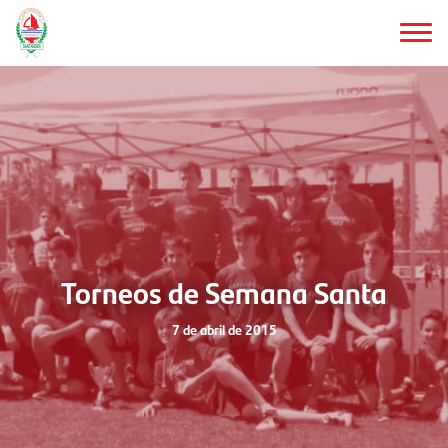
Saltar
al
contenido
principal
Torneos de Semana Santa
7 de abril de 2015