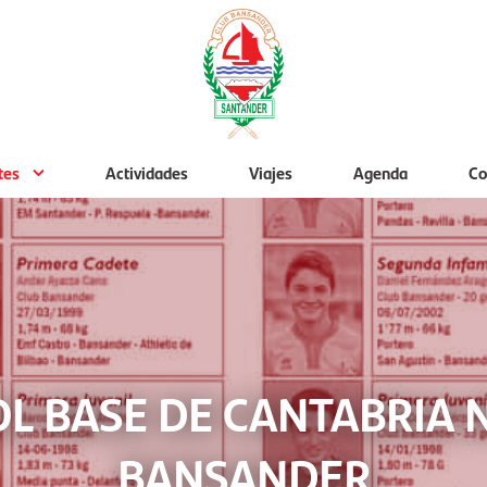
tes
Actividades
Viajes
Agenda
Co
BOL BASE DE CANTABRIA
BANSANDER