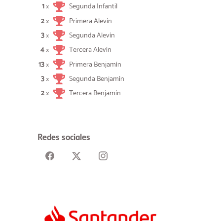
1
Segunda Infantil
×
2
Primera Alevín
×
3
Segunda Alevín
×
4
Tercera Alevín
×
13
Primera Benjamín
×
3
Segunda Benjamín
×
2
Tercera Benjamín
×
Redes sociales