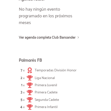
No hay ningún evento
programado en los próximos
meses
Ver agenda completa Club Bansander
Palmarés FB
7
Temporadas División Honor
×
2
Liga Nacional
×
1
Primera Juvenil
×
3
Primera Cadete
×
5
Segunda Cadete
×
4
Primera Infantil
×