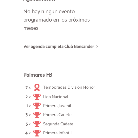
No hay ningún evento
programado en los próximos
meses
Ver agenda completa Club Bansander
Palmarés FB
7
Temporadas División Honor
×
2
Liga Nacional
×
1
Primera Juvenil
×
3
Primera Cadete
×
5
Segunda Cadete
×
4
Primera Infantil
×