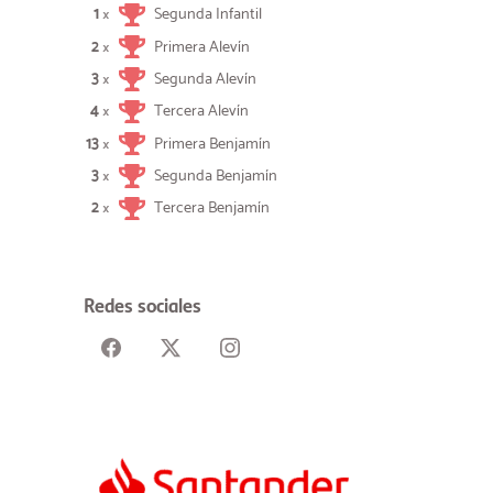
1
Segunda Infantil
×
2
Primera Alevín
×
3
Segunda Alevín
×
4
Tercera Alevín
×
13
Primera Benjamín
×
3
Segunda Benjamín
×
2
Tercera Benjamín
×
Redes sociales