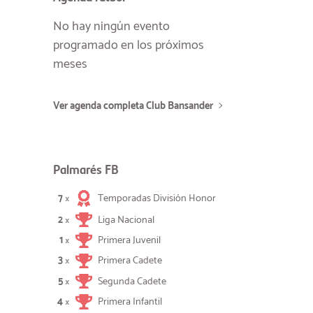
No hay ningún evento
programado en los próximos
meses
Ver agenda completa Club Bansander
Palmarés FB
7
Temporadas División Honor
×
2
Liga Nacional
×
1
Primera Juvenil
×
3
Primera Cadete
×
5
Segunda Cadete
×
4
Primera Infantil
×