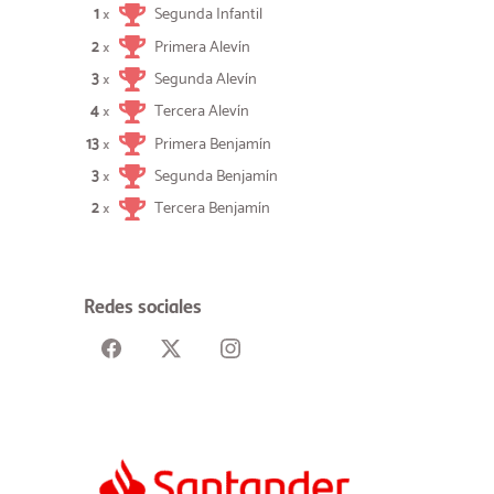
1
Segunda Infantil
×
2
Primera Alevín
×
3
Segunda Alevín
×
4
Tercera Alevín
×
13
Primera Benjamín
×
3
Segunda Benjamín
×
2
Tercera Benjamín
×
Redes sociales