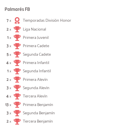
Palmarés FB
7
Temporadas División Honor
×
2
Liga Nacional
×
1
Primera Juvenil
×
3
Primera Cadete
×
5
Segunda Cadete
×
4
Primera Infantil
×
1
Segunda Infantil
×
2
Primera Alevín
×
3
Segunda Alevín
×
4
Tercera Alevín
×
13
Primera Benjamín
×
3
Segunda Benjamín
×
2
Tercera Benjamín
×