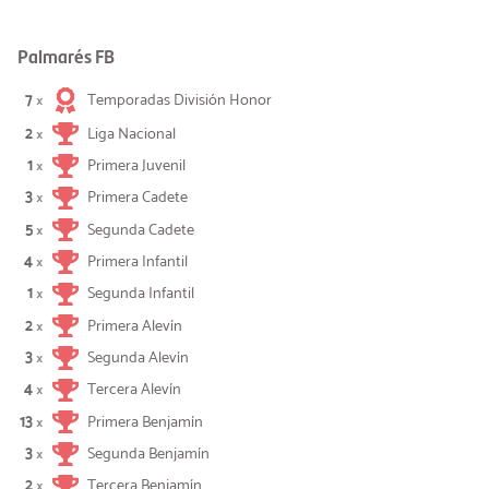
Palmarés FB
7
Temporadas División Honor
×
2
Liga Nacional
×
1
Primera Juvenil
×
3
Primera Cadete
×
5
Segunda Cadete
×
4
Primera Infantil
×
1
Segunda Infantil
×
2
Primera Alevín
×
3
Segunda Alevín
×
4
Tercera Alevín
×
13
Primera Benjamín
×
3
Segunda Benjamín
×
2
Tercera Benjamín
×