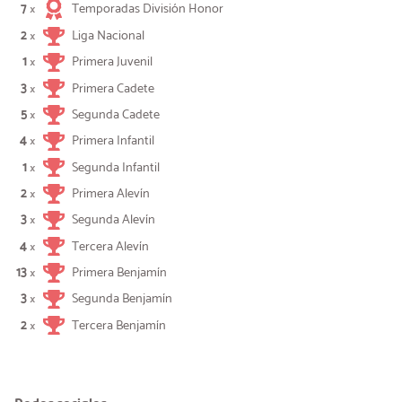
7
Temporadas División Honor
×
2
Liga Nacional
×
1
Primera Juvenil
×
3
Primera Cadete
×
5
Segunda Cadete
×
4
Primera Infantil
×
1
Segunda Infantil
×
2
Primera Alevín
×
3
Segunda Alevín
×
4
Tercera Alevín
×
13
Primera Benjamín
×
3
Segunda Benjamín
×
2
Tercera Benjamín
×