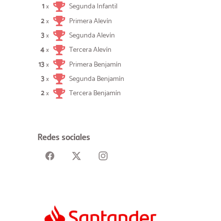
1
Segunda Infantil
×
2
Primera Alevín
×
3
Segunda Alevín
×
4
Tercera Alevín
×
13
Primera Benjamín
×
3
Segunda Benjamín
×
2
Tercera Benjamín
×
Redes sociales