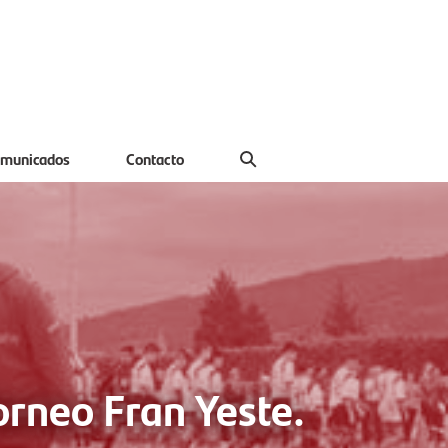
municados
Contacto
orneo Fran Yeste.