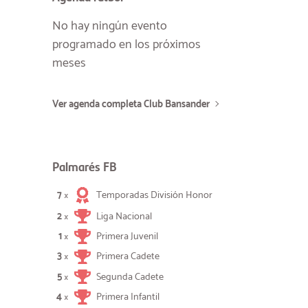
No hay ningún evento
programado en los próximos
meses
Ver agenda completa Club Bansander
Palmarés FB
7
Temporadas División Honor
×
2
Liga Nacional
×
1
Primera Juvenil
×
3
Primera Cadete
×
5
Segunda Cadete
×
4
Primera Infantil
×