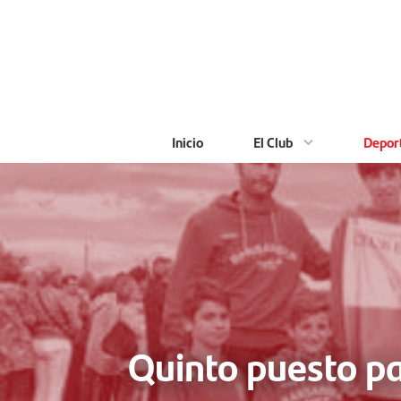
Saltar
al
contenido
principal
Inicio
El Club
Depor
Quinto puesto pa