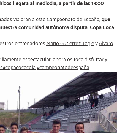
cos llegara al mediodía, a partir de las 13:00
sionados viajaran a este Campeonato de España,
que
de nuestra comunidad autónoma disputa, Copa Coca
uestros entrenadores
Mario Gutierrez Tagle
y
Alvaro
cillamente espectacular, ahora os toca disfrutar y
s‬
‪#‎
copacocacola‬
‪#‎
campeonatodeespaña‬