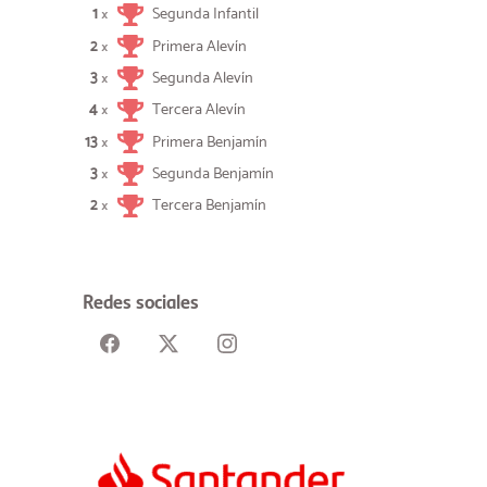
1
Segunda Infantil
×
2
Primera Alevín
×
3
Segunda Alevín
×
4
Tercera Alevín
×
13
Primera Benjamín
×
3
Segunda Benjamín
×
2
Tercera Benjamín
×
Redes sociales