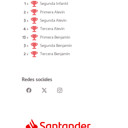
1
Segunda Infantil
×
2
Primera Alevín
×
3
Segunda Alevín
×
4
Tercera Alevín
×
13
Primera Benjamín
×
3
Segunda Benjamín
×
2
Tercera Benjamín
×
Redes sociales