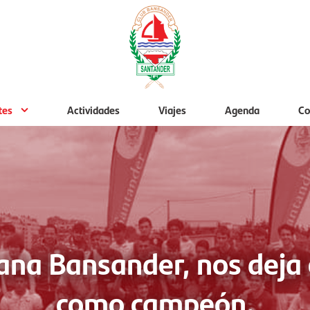
tes
Actividades
Viajes
Agenda
Co
na Bansander, nos deja 
como campeón.