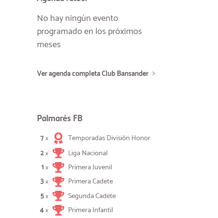
No hay ningún evento
programado en los próximos
meses
Ver agenda completa Club Bansander
Palmarés FB
7
Temporadas División Honor
×
2
Liga Nacional
×
1
Primera Juvenil
×
3
Primera Cadete
×
5
Segunda Cadete
×
4
Primera Infantil
×