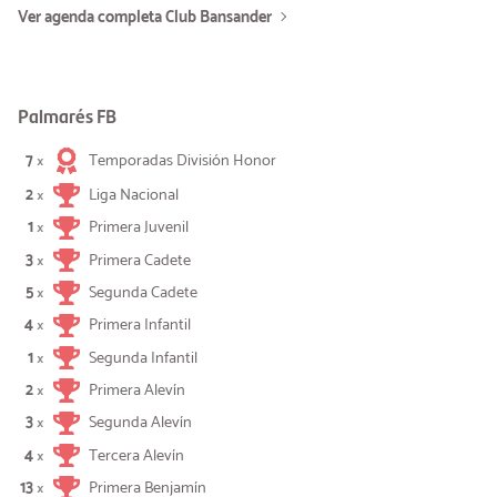
Ver agenda completa Club Bansander
Palmarés FB
7
Temporadas División Honor
×
2
Liga Nacional
×
1
Primera Juvenil
×
3
Primera Cadete
×
5
Segunda Cadete
×
4
Primera Infantil
×
1
Segunda Infantil
×
2
Primera Alevín
×
3
Segunda Alevín
×
4
Tercera Alevín
×
13
Primera Benjamín
×