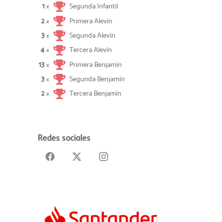
1
Segunda Infantil
×
2
Primera Alevín
×
3
Segunda Alevín
×
4
Tercera Alevín
×
13
Primera Benjamín
×
3
Segunda Benjamín
×
2
Tercera Benjamín
×
Redes sociales