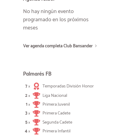
No hay ningún evento
programado en los próximos
meses
Ver agenda completa Club Bansander
Palmarés FB
7
Temporadas División Honor
×
2
Liga Nacional
×
1
Primera Juvenil
×
3
Primera Cadete
×
5
Segunda Cadete
×
4
Primera Infantil
×