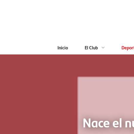
Saltar
al
contenido
principal
Inicio
El Club
Depor
Nace el 