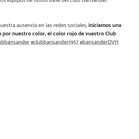
os equipos de fútbol base del Club Bansander.
estra ausencia en las redes sociales,
iniciamos una
por nuestro color, el color rojo de vuestro Club
ubbansander
#
clubbansander1957
#
bansanderDVH