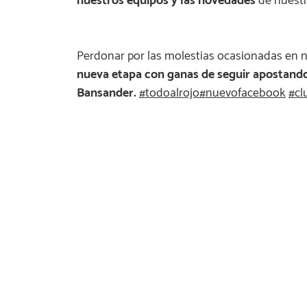
nuestros equipos y las novedades
de nuestr
Perdonar por las molestias ocasionadas en nu
nueva etapa con ganas de seguir apostando 
Bansander.
#
todoalrojo
#
nuevofacebook
#
cl