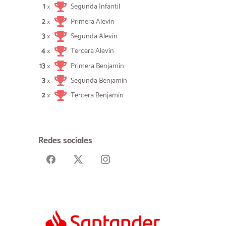
1
Segunda Infantil
×
2
Primera Alevín
×
3
Segunda Alevín
×
4
Tercera Alevín
×
13
Primera Benjamín
×
3
Segunda Benjamín
×
2
Tercera Benjamín
×
Redes sociales