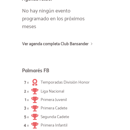
No hay ningún evento
programado en los próximos
meses
Ver agenda completa Club Bansander
Palmarés FB
7
Temporadas División Honor
×
2
Liga Nacional
×
1
Primera Juvenil
×
3
Primera Cadete
×
5
Segunda Cadete
×
4
Primera Infantil
×