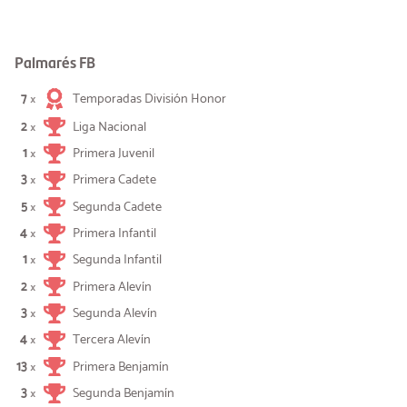
Palmarés FB
7
Temporadas División Honor
×
2
Liga Nacional
×
1
Primera Juvenil
×
3
Primera Cadete
×
5
Segunda Cadete
×
4
Primera Infantil
×
1
Segunda Infantil
×
2
Primera Alevín
×
3
Segunda Alevín
×
4
Tercera Alevín
×
13
Primera Benjamín
×
3
Segunda Benjamín
×