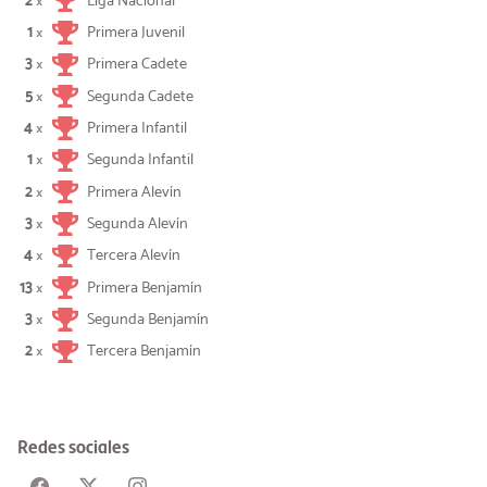
2
Liga Nacional
×
1
Primera Juvenil
×
3
Primera Cadete
×
5
Segunda Cadete
×
4
Primera Infantil
×
1
Segunda Infantil
×
2
Primera Alevín
×
3
Segunda Alevín
×
4
Tercera Alevín
×
13
Primera Benjamín
×
3
Segunda Benjamín
×
2
Tercera Benjamín
×
Redes sociales