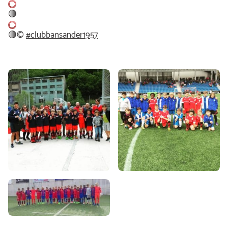
🔴
🔴
©
#
clubbansander1957