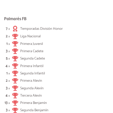
Palmarés FB
7
Temporadas División Honor
×
2
Liga Nacional
×
1
Primera Juvenil
×
3
Primera Cadete
×
5
Segunda Cadete
×
4
Primera Infantil
×
1
Segunda Infantil
×
2
Primera Alevín
×
3
Segunda Alevín
×
4
Tercera Alevín
×
13
Primera Benjamín
×
3
Segunda Benjamín
×