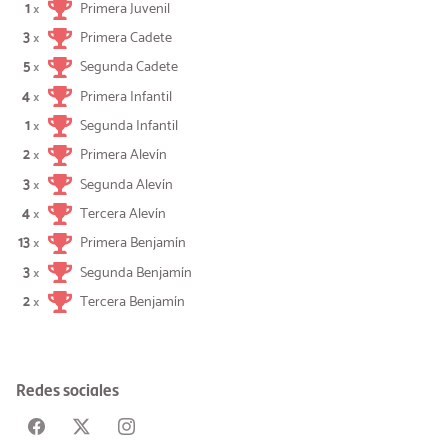
1
Primera Juvenil
×
3
Primera Cadete
×
5
Segunda Cadete
×
4
Primera Infantil
×
1
Segunda Infantil
×
2
Primera Alevín
×
3
Segunda Alevín
×
4
Tercera Alevín
×
13
Primera Benjamín
×
3
Segunda Benjamín
×
2
Tercera Benjamín
×
Redes sociales