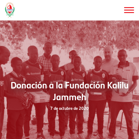
Saltar
al
contenido
principal
Donación a la Fundación Kalilu
Jammeh
7 de octubre de 2020