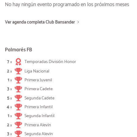
No hay ningún evento programado en los próximos meses
Ver agenda completa Club Bansander
Palmarés FB
7
Temporadas División Honor
×
2
Liga Nacional
×
1
Primera Juvenil
×
3
Primera Cadete
×
5
Segunda Cadete
×
4
Primera Infantil
×
1
Segunda Infantil
×
2
Primera Alevín
×
3
Segunda Alevín
×