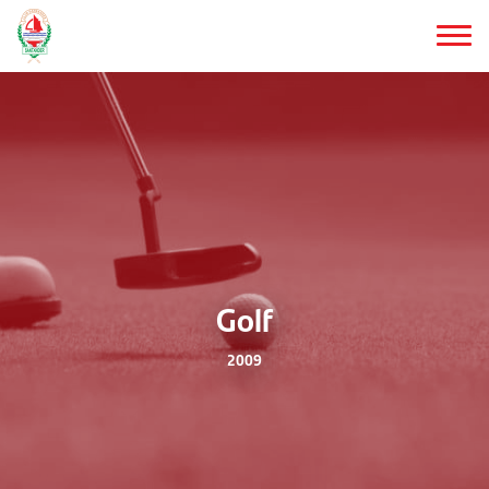
Saltar
al
contenido
principal
Golf
2009