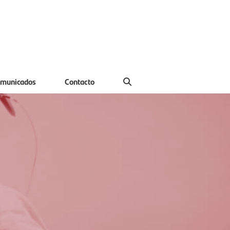
municados
Contacto