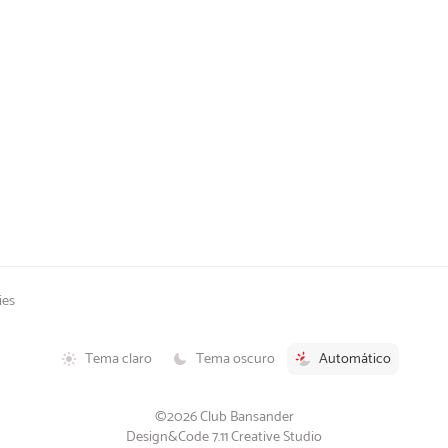
ies
Tema claro
Tema oscuro
Automático
©2026 Club Bansander
Design&Code 7.11 Creative Studio