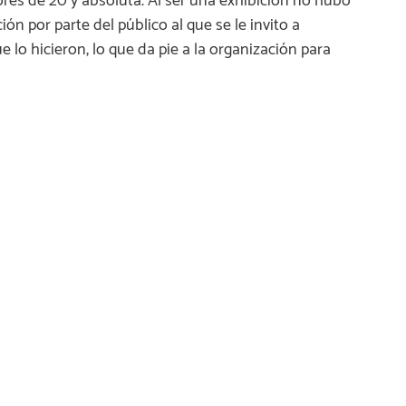
es de 20 y absoluta. Al ser una exhibición no hubo
n por parte del público al que se le invito a
 lo hicieron, lo que da pie a la organización para